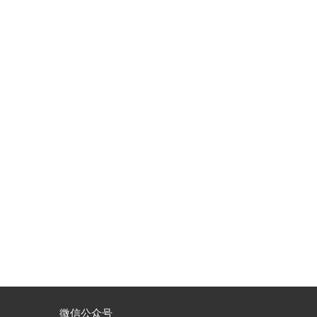
微信公众号