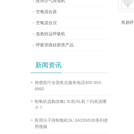
医用空气压缩机
空氧混合器
简易呼
空氧混合仪
急救转运呼吸机
呼吸管路硅胶类产品
新闻资讯
神鹿医疗全国售后服务电话400-993-
6860
制氧机选购攻略| 3L机/5L机？到底选哪
个？
医用分子筛制氧机SL-3A330/530系列使
用视频