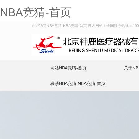
NBA竞猜-首页
欢迎访问NBA竞猜-NBA竞猜-首页 官方网站！全国服务热线：400-9
网站NBA竞猜-首页
关于NB
联系NBA竞猜-NBA竞猜-首页