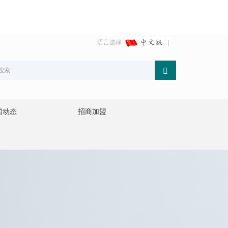
语言选择:
闻动态
招商加盟