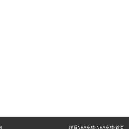
阅
联系NBA竞猜-NBA竞猜-首页