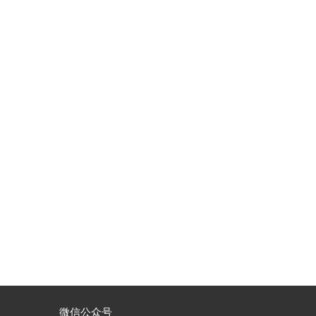
微信公众号