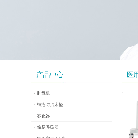
产品中心
医
制氧机
褥疮防治床垫
雾化器
简易呼吸器