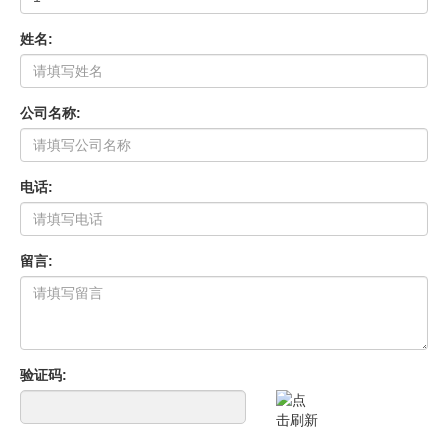
姓名:
公司名称:
电话:
留言:
验证码: