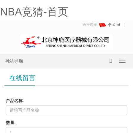
NBA竞猜-首页
语言选择:
网站导航
Toggl
navig
在线留言
产品名称:
数量: