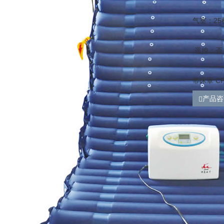
气室：25
遥控：否
带床罩 C
产品咨