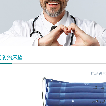
疮防治床垫
电动透气
气道：三
波动：是