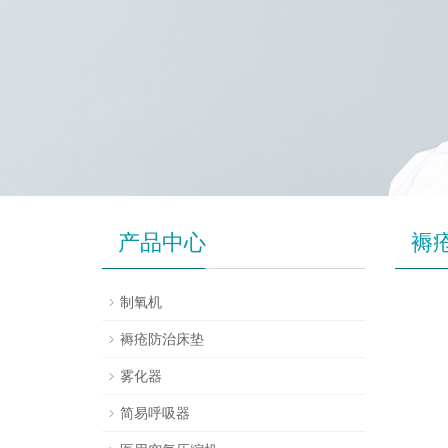
产品中心
褥
制氧机
褥疮防治床垫
雾化器
简易呼吸器