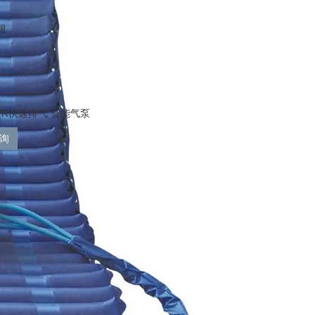
根
PR快速排气 智能气泵
询