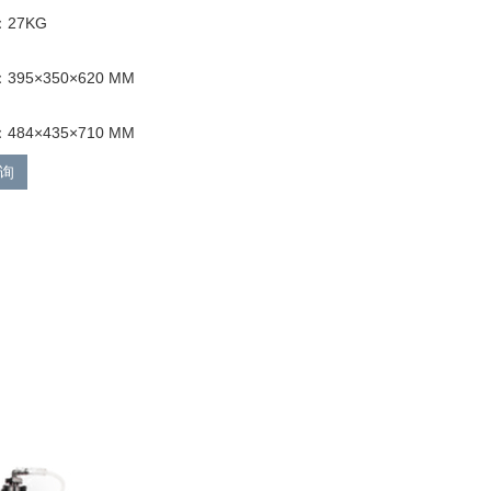
27KG
95×350×620 MM
84×435×710 MM
询